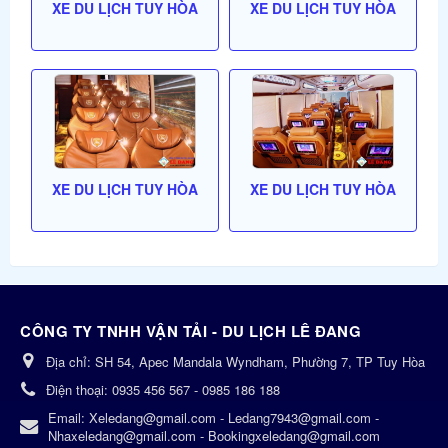
XE DU LỊCH TUY HÒA
XE DU LỊCH TUY HÒA
XE DU LỊCH TUY HÒA
XE DU LỊCH TUY HÒA
CÔNG TY TNHH VẬN TẢI - DU LỊCH LÊ ĐANG
Địa chỉ:
SH 54, Apec Mandala Wyndham, Phường 7, TP Tuy Hòa
Điện thoại:
0935 456 567 - 0985 186 188
Email:
Xeledang@gmail.com - Ledang7943@gmail.com -
Nhaxeledang@gmail.com - Bookingxeledang@gmail.com