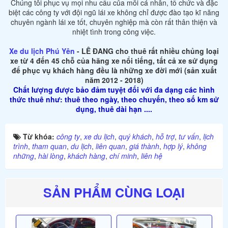
Chúng tôi phục vụ mọi nhu cầu của mỗi cá nhân, tổ chức và đặc
biệt các công ty với đội ngũ lái xe không chỉ được đào tạo kĩ năng
chuyên ngành lái xe tốt, chuyên nghiệp mà còn rất thân thiện và
nhiệt tình trong công việc.
Xe du lịch Phú Yên
- LÊ ĐANG cho thuê rất nhiều chủng loại
xe từ 4 đến 45 chỗ của hãng xe nổi tiếng, tất cả xe sử dụng
để phục vụ khách hàng đều là những xe đời mới (sản xuất
năm 2012 - 2018)
Chất lượng được bảo đảm tuyệt đối với đa dạng các hình
thức thuê như: thuê theo ngày, theo chuyến, theo số km sử
dụng, thuê dài hạn ....
Từ khóa:
công ty
,
xe du lịch
,
quý khách
,
hỗ trợ
,
tư vấn
,
lịch
trình
,
tham quan
,
du lịch
,
liên quan
,
giá thành
,
hợp lý
,
không
những
,
hài lòng
,
khách hàng
,
chí minh
,
liên hệ
SẢN PHẨM CÙNG LOẠI