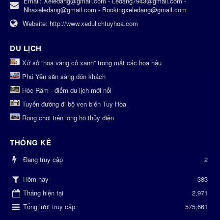
Email:
Xeledang@gmail.com - Ledang7943@gmail.com -
Nhaxeledang@gmail.com - Bookingxeledang@gmail.com
Website:
http://www.xedulichtuyhoa.com
DU LỊCH
Xứ sở “hoa vàng cỏ xanh” trong mắt các hoa hậu
Phú Yên sẵn sàng đón khách
Hóc Răm - điểm du lịch mới nổi
Tuyến đường đi bộ ven biển Tuy Hòa
Rong chơi trên lòng hồ thủy điện
THỐNG KÊ
Đang truy cập
2
383
Hôm nay
Tháng hiện tại
2,971
Tổng lượt truy cập
575,661