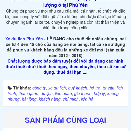
lượng ở tại Phú Yên
Chúng tôi phục vụ mọi nhu cầu của mỗi cá nhân, tổ chức và đặc
biệt các công ty với đội ngũ lái xe không chỉ được đào tạo kĩ năng
chuyên ngành lái xe tốt, chuyên nghiệp mà còn rất thân thiện và
nhiệt tình trong công việc.
Xe du lịch Phú Yên
- LÊ ĐANG cho thuê rất nhiều chủng loại
xe từ 4 đến 45 chỗ của hãng xe nổi tiếng, tất cả xe sử dụng
để phục vụ khách hàng đều là những xe đời mới (sản xuất
năm 2012 - 2018)
Chất lượng được bảo đảm tuyệt đối với đa dạng các hình
thức thuê như: thuê theo ngày, theo chuyến, theo số km sử
dụng, thuê dài hạn ....
Từ khóa:
công ty
,
xe du lịch
,
quý khách
,
hỗ trợ
,
tư vấn
,
lịch
trình
,
tham quan
,
du lịch
,
liên quan
,
giá thành
,
hợp lý
,
không
những
,
hài lòng
,
khách hàng
,
chí minh
,
liên hệ
SẢN PHẨM CÙNG LOẠI