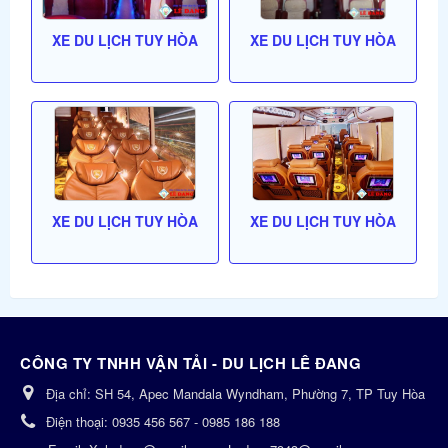
XE DU LỊCH TUY HÒA
XE DU LỊCH TUY HÒA
XE DU LỊCH TUY HÒA
XE DU LỊCH TUY HÒA
CÔNG TY TNHH VẬN TẢI - DU LỊCH LÊ ĐANG
Địa chỉ:
SH 54, Apec Mandala Wyndham, Phường 7, TP Tuy Hòa
Điện thoại:
0935 456 567 - 0985 186 188