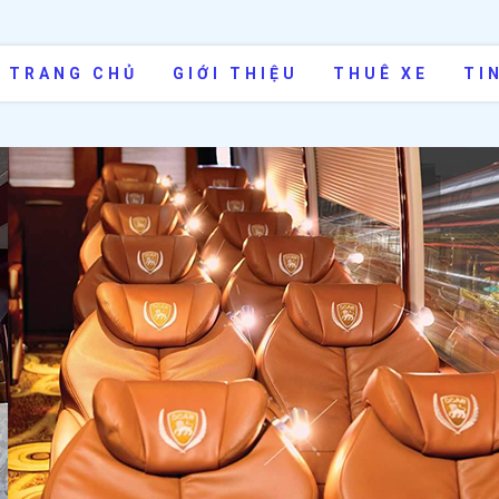
TRANG CHỦ
GIỚI THIỆU
THUÊ XE
TI