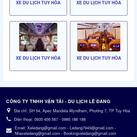
XE DU LỊCH TUY HÒA
XE DU LỊCH TUY HÒA
XE DU LỊCH TUY HÒA
XE DU LỊCH TUY HÒA
CÔNG TY TNHH VẬN TẢI - DU LỊCH LÊ ĐANG
Địa chỉ:
SH 54, Apec Mandala Wyndham, Phường 7, TP Tuy Hòa
Điện thoại:
0935 456 567 - 0985 186 188
Email:
Xeledang@gmail.com - Ledang7943@gmail.com -
Nhaxeledang@gmail.com - Bookingxeledang@gmail.com