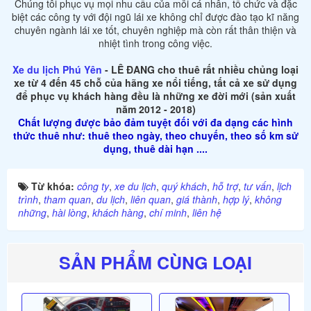
Chúng tôi phục vụ mọi nhu cầu của mỗi cá nhân, tổ chức và đặc
biệt các công ty với đội ngũ lái xe không chỉ được đào tạo kĩ năng
chuyên ngành lái xe tốt, chuyên nghiệp mà còn rất thân thiện và
nhiệt tình trong công việc.
Xe du lịch Phú Yên
- LÊ ĐANG cho thuê rất nhiều chủng loại
xe từ 4 đến 45 chỗ của hãng xe nổi tiếng, tất cả xe sử dụng
để phục vụ khách hàng đều là những xe đời mới (sản xuất
năm 2012 - 2018)
Chất lượng được bảo đảm tuyệt đối với đa dạng các hình
thức thuê như: thuê theo ngày, theo chuyến, theo số km sử
dụng, thuê dài hạn ....
Từ khóa:
công ty
,
xe du lịch
,
quý khách
,
hỗ trợ
,
tư vấn
,
lịch
trình
,
tham quan
,
du lịch
,
liên quan
,
giá thành
,
hợp lý
,
không
những
,
hài lòng
,
khách hàng
,
chí minh
,
liên hệ
SẢN PHẨM CÙNG LOẠI