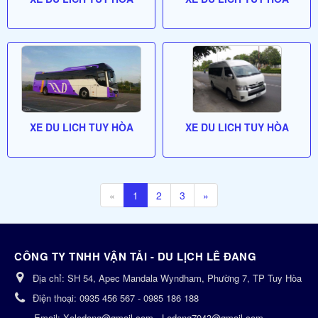
XE DU LICH TUY HÒA
XE DU LICH TUY HÒA
«
1
2
3
»
CÔNG TY TNHH VẬN TẢI - DU LỊCH LÊ ĐANG
Địa chỉ:
SH 54, Apec Mandala Wyndham, Phường 7, TP Tuy Hòa
Điện thoại:
0935 456 567 - 0985 186 188
Email:
Xeledang@gmail.com - Ledang7943@gmail.com -