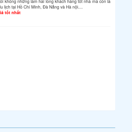
tôi không những làm hài lòng khách hàng tốt nhà mà còn là
u lịch tại Hồ Chí Minh, Đà Nẳng và Hà nội....
á tốt nhất