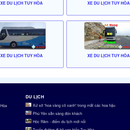
XE DU LỊCH TUY HÒA
XE DU LỊCH TUY HÒA
XE DU LỊCH TUY HÒA
XE DU LỊCH TUY HÒA
DU LỊCH
Xứ sở “hoa vàng cỏ xanh” trong mắt các hoa hậu
 Hòa
Phú Yên sẵn sàng đón khách
Hóc Răm - điểm du lịch mới nổi
Tuyến đường đi bộ ven biển Tuy Hòa