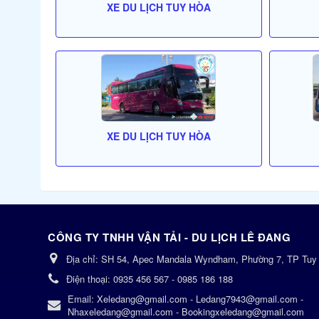
XE DU LỊCH TUY HÒA
XE DU LỊCH TUY HÒA
CÔNG TY TNHH VẬN TẢI - DU LỊCH LÊ ĐANG
Địa chỉ:
SH 54, Apec Mandala Wyndham, Phường 7, TP Tuy
Điện thoại:
0935 456 567 - 0985 186 188
Email:
Xeledang@gmail.com - Ledang7943@gmail.com -
Nhaxeledang@gmail.com - Bookingxeledang@gmail.com