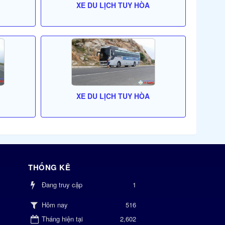
XE DU LỊCH TUY HÒA
XE DU LỊCH TUY HÒA
THỐNG KÊ
Đang truy cập
1
516
Hôm nay
Tháng hiện tại
2,602