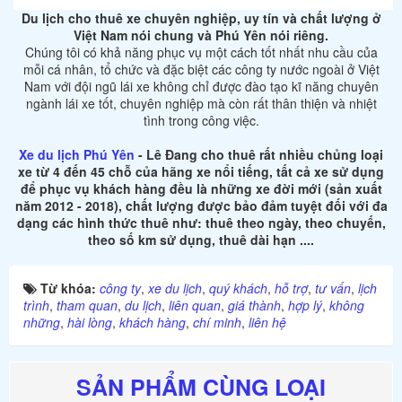
Du lịch cho thuê xe chuyên nghiệp, uy tín và chất lượng ở
Việt Nam nói chung và Phú Yên nói riêng.
Chúng tôi có khả năng phục vụ một cách tốt nhất nhu cầu của
mỗi cá nhân, tổ chức và đặc biệt các công ty nước ngoài ở Việt
Nam với đội ngũ lái xe không chỉ được đào tạo kĩ năng chuyên
ngành lái xe tốt, chuyên nghiệp mà còn rất thân thiện và nhiệt
tình trong công việc.
Xe du lịch Phú Yên
- Lê Đang cho thuê rất nhiều chủng loại
xe từ 4 đến 45 chỗ của hãng xe nổi tiếng, tất cả xe sử dụng
để phục vụ khách hàng đều là những xe đời mới (sản xuất
năm 2012 - 2018), chất lượng được bảo đảm tuyệt đối với đa
dạng các hình thức thuê như: thuê theo ngày, theo chuyến,
theo số km sử dụng, thuê dài hạn ....
Từ khóa:
công ty
,
xe du lịch
,
quý khách
,
hỗ trợ
,
tư vấn
,
lịch
trình
,
tham quan
,
du lịch
,
liên quan
,
giá thành
,
hợp lý
,
không
những
,
hài lòng
,
khách hàng
,
chí minh
,
liên hệ
SẢN PHẨM CÙNG LOẠI