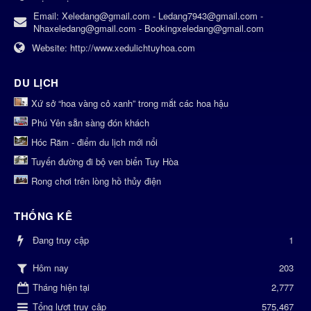
Email:
Xeledang@gmail.com - Ledang7943@gmail.com -
Nhaxeledang@gmail.com - Bookingxeledang@gmail.com
Website:
http://www.xedulichtuyhoa.com
DU LỊCH
Xứ sở “hoa vàng cỏ xanh” trong mắt các hoa hậu
Phú Yên sẵn sàng đón khách
Hóc Răm - điểm du lịch mới nổi
Tuyến đường đi bộ ven biển Tuy Hòa
Rong chơi trên lòng hồ thủy điện
THỐNG KÊ
Đang truy cập
1
203
Hôm nay
Tháng hiện tại
2,777
Tổng lượt truy cập
575,467