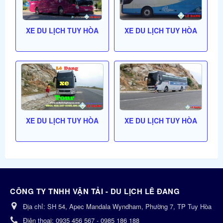
XE DU LỊCH TUY HÒA
XE DU LỊCH TUY HÒA
XE DU LỊCH TUY HÒA
XE DU LỊCH TUY HÒA
CÔNG TY TNHH VẬN TẢI - DU LỊCH LÊ ĐANG
Địa chỉ:
SH 54, Apec Mandala Wyndham, Phường 7, TP Tuy Hòa
Điện thoại:
0935 456 567 - 0985 186 188