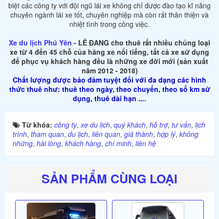
biệt các công ty với đội ngũ lái xe không chỉ được đào tạo kĩ năng
chuyên ngành lái xe tốt, chuyên nghiệp mà còn rất thân thiện và
nhiệt tình trong công việc.
Xe du lịch Phú Yên
- LÊ ĐANG cho thuê rất nhiều chủng loại
xe từ 4 đến 45 chỗ của hãng xe nổi tiếng, tất cả xe sử dụng
để phục vụ khách hàng đều là những xe đời mới (sản xuất
năm 2012 - 2018)
Chất lượng được bảo đảm tuyệt đối với đa dạng các hình
thức thuê như: thuê theo ngày, theo chuyến, theo số km sử
dụng, thuê dài hạn ....
Từ khóa:
công ty
,
xe du lịch
,
quý khách
,
hỗ trợ
,
tư vấn
,
lịch
trình
,
tham quan
,
du lịch
,
liên quan
,
giá thành
,
hợp lý
,
không
những
,
hài lòng
,
khách hàng
,
chí minh
,
liên hệ
SẢN PHẨM CÙNG LOẠI