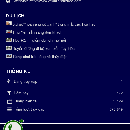
Website:
http://www.xedulichtuyhoa.com
DU LỊCH
Xứ sở “hoa vàng cỏ xanh” trong mắt các hoa hậu
Phú Yên sẵn sàng đón khách
Hóc Răm - điểm du lịch mới nổi
Tuyến đường đi bộ ven biển Tuy Hòa
Rong chơi trên lòng hồ thủy điện
THỐNG KÊ
Đang truy cập
1
172
Hôm nay
Tháng hiện tại
3,129
Tổng lượt truy cập
575,819