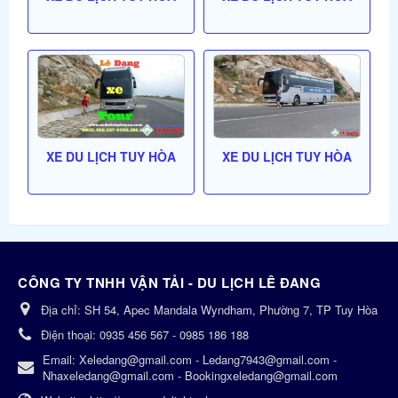
XE DU LỊCH TUY HÒA
XE DU LỊCH TUY HÒA
CÔNG TY TNHH VẬN TẢI - DU LỊCH LÊ ĐANG
Địa chỉ:
SH 54, Apec Mandala Wyndham, Phường 7, TP Tuy Hòa
Điện thoại:
0935 456 567 - 0985 186 188
Email:
Xeledang@gmail.com - Ledang7943@gmail.com -
Nhaxeledang@gmail.com - Bookingxeledang@gmail.com