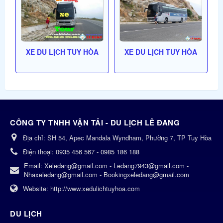
XE DU LỊCH TUY HÒA
XE DU LỊCH TUY HÒA
CÔNG TY TNHH VẬN TẢI - DU LỊCH LÊ ĐANG
Địa chỉ:
SH 54, Apec Mandala Wyndham, Phường 7, TP Tuy Hòa
Điện thoại:
0935 456 567 - 0985 186 188
Email:
Xeledang@gmail.com - Ledang7943@gmail.com -
Nhaxeledang@gmail.com - Bookingxeledang@gmail.com
Website:
http://www.xedulichtuyhoa.com
DU LỊCH