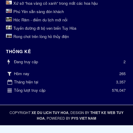
Xứ sở “hoa vàng cỏ xanh” trong mắt các hoa hậu
Phú Yên sẵn sàng đón khách
Hóc Răm - điểm du lịch mới nổi
Tuyến đường đi bộ ven biển Tuy Hòa
Rong chơi trên lòng hồ thủy điện
THỐNG KÊ
Đang truy cập
2
265
Hôm nay
Tháng hiện tại
3,357
Tổng lượt truy cập
576,047
COPYRIGHT
XE DU LICH TUY HOA
, DESIGN BY
THIET KE WEB TUY
HOA
, POWERED BY
PYS VIET NAM